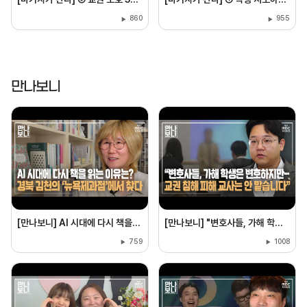
860
955
만나보니
[만나보니] AI 시대에 다시 책을 읽는 이유는?···경북 김천의 ‘뉴욕제과점’에서 찾다
[만나보니] "변호사들, 가해 학생은 변호하지만···피해 교사는 안 맡습니다“
759
1008