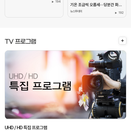
194
기온 조금씩 오름세···당분간 화재 예방에 각별히 유의
뉴스투데이
192
더
TV 프로그램
보
기
UHD / HD 특집 프로그램
금
일
토
화
수
금
목
토
07시 50분
07시 40분
09시 20분
07시 50분
18시 05분
18시 05분
21시 00분
10시 10분