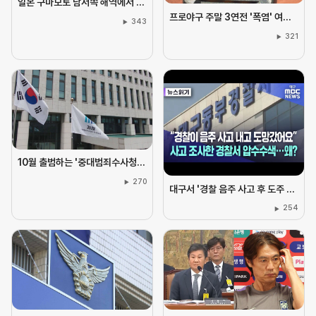
일본 구마모토 남서쪽 해역에서 규모 5.1 지진 발생
프로야구 주말 3연전 '폭염' 여파로 모두 취소···다음 주 화요일부터 오후 7시 시작
343
321
10월 출범하는 '중대범죄수사청'···유인책에도 검사들 반응 '미지근'
270
대구서 '경찰 음주 사고 후 도주 사건' 소속 부서·조사 경찰서 압수수색
254