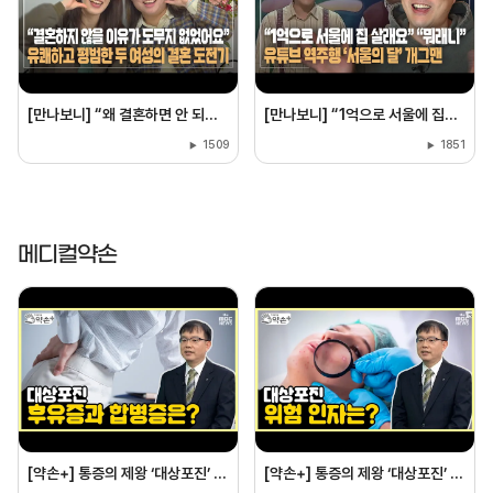
[만나보니] “왜 결혼하면 안 되나요?” 대구 동성 커플의 결혼 도전기
[만나보니] “1억으로 서울에 집을 살래요” “뭐래니”···유튜브 역주행 ‘서울의 달’ 개그맨
1509
1851
메디컬약손
[약손+] 통증의 제왕 ‘대상포진’ 예방과 치료 ⑦대상포진 후유증과 합병증은?
[약손+] 통증의 제왕 ‘대상포진’ 예방과 치료 ⑥대상포진 위험 인자는?