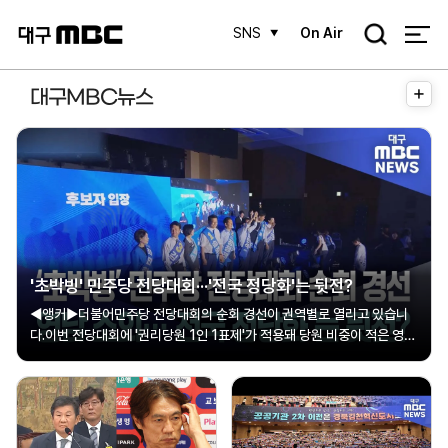
검
SNS
On Air
색
더
대구MBC뉴스
보
기
'초박빙' 민주당 전당대회···'전국 정당화'는 뒷전?
◀앵커▶더불어민주당 전당대회의 순회 경선이 권역별로 열리고 있습니
다.이번 전당대회에 '권리당원 1인 1표제'가 적용돼 당원 비중이 적은 영남
소외 우려가 있었는데요.실제 뚜껑을 열어보니, 험지 지지세 확장을 통한
'전국 정당화'보다 당권 주자들의 거친 공방만 오가는 양상입니다.조재한
기자가 보도합니다.◀기자▶8월...