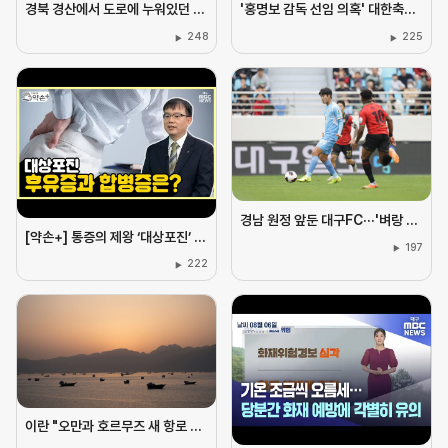
경북 경산에서 도로에 누워있던 60대, 차량 2대에 잇따라 치여 숨져
'홍명보 감독 선임 의혹' 대한축구협회 본부 등 압수수색···"업무방해 혐의"
248
225
경남 원정 앞둔 대구FC···'벼랑 끝 심정, 절실한 각오'로 승리 도전해야
[약손+] 통증의 제왕 ‘대상포진’ 예방과 치료 ⑦대상포진 후유증과 합병증은?
197
222
이란 "오만과 호르무즈 새 항로 합의···선박 항로 상당 부분 이란 영해 통과"