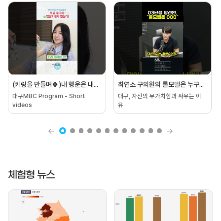
(키링을 만들며🍀)내 행운은 내가 찾는다…🕵🏻‍♀️ #shorts #대구 #럭키맥싱 #키링 #키링만들기 #행운템
최연소 구의원의 롤모델은 누구? #대구mbc #shorts #대구,자신의무가치함과싸우는이유
대구MBC Program - Short
대구, 자신의 무가치함과 싸우는 이
videos
유
체험형 뉴스