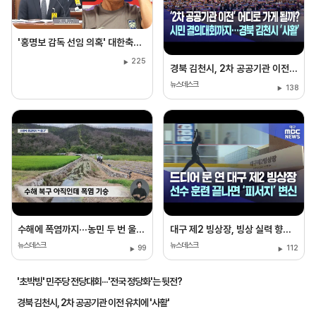
'홍명보 감독 선임 의혹' 대한축구협회 본부 등 압수수색···"업무방해 혐의"
225
경북 김천시, 2차 공공기관 이전 유치에 '사활'
뉴스데스크
138
수해에 폭염까지···농민 두 번 울리는 여름
대구 제2 빙상장, 빙상 실력 향상 기대 속 피서지로도 인기
뉴스데스크
뉴스데스크
99
112
'초박빙' 민주당 전당대회···'전국 정당화'는 뒷전?
경북 김천시, 2차 공공기관 이전 유치에 '사활'