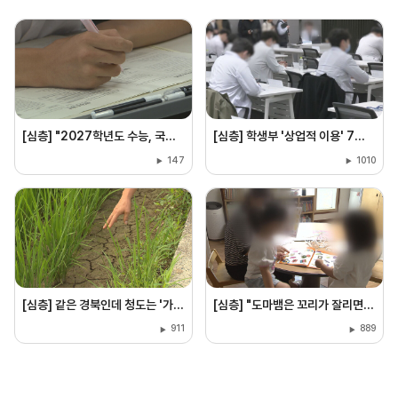
[심층] "2027학년도 수능, 국어 난이도 오르고 영어 평이할 듯"
[심층] 학생부 '상업적 이용' 7월 29일부터 전면 금지···사교육계 서비스 중단에 입시 현장 '혼란'
147
1010
[심층] 같은 경북인데 청도는 '가뭄' 안동은 '물난리'···일상 된 기후 양극화
[심층] "도마뱀은 꼬리가 잘리면 다시 자란대요"···상처 입은 아이 돌보는 '아동그룹홈'
911
889