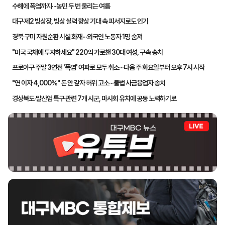
수해에 폭염까지···농민 두 번 울리는 여름
대구 제2 빙상장, 빙상 실력 향상 기대 속 피서지로도 인기
경북 구미 자원순환 시설 화재···외국인 노동자 1명 숨져
"미국 국채에 투자하세요" 220억 가로챈 30대 여성, 구속 송치
프로야구 주말 3연전 '폭염' 여파로 모두 취소···다음 주 화요일부터 오후 7시 시작
"연 이자 4,000%" 돈 안 갚자 허위 고소···불법 사금융업자 송치
경상북도·말산업 특구 관련 7개 시군, 마사회 유치에 공동 노력하기로